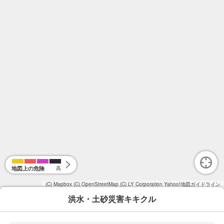
地図上の危険
高
(C) Mapbox
(C) OpenStreetMap
(C) LY Corporation
Yahoo!地図ガイドライン
洪水・土砂災害キキクル