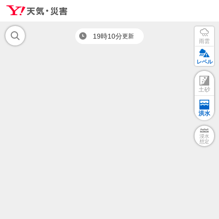
19時10分
更新
雨雲
レベル
土砂
洪水
浸水
想定