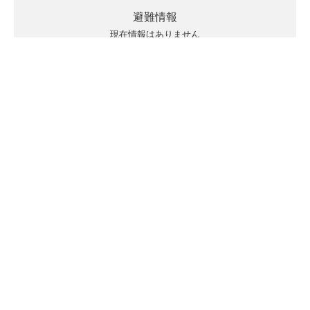
避難情報
現在情報はありません
キキクルの見方