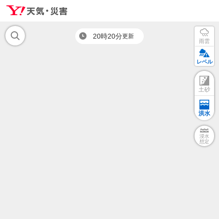
20時20分
更新
雨雲
レベル
土砂
洪水
浸水
想定