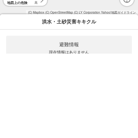
地図上の危険
高
(C) Mapbox
(C) OpenStreetMap
(C) LY Corporation
Yahoo!地図ガイドライン
洪水・土砂災害キキクル
避難情報
現在情報はありません
キキクルの見方