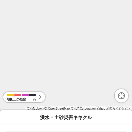
地図上の危険
高
(C) Mapbox
(C) OpenStreetMap
(C) LY Corporation
Yahoo!地図ガイドライン
洪水・土砂災害キキクル