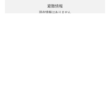
避難情報
現在情報はありません
キキクルの見方