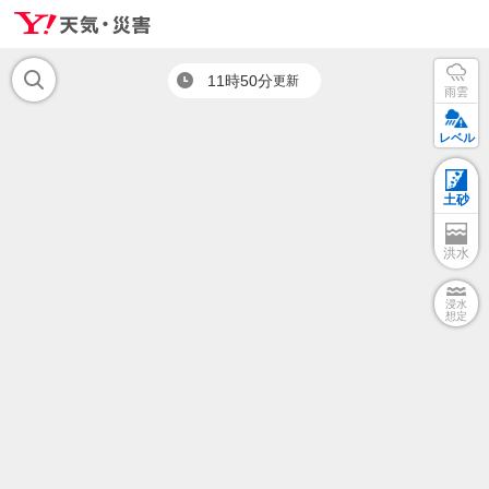
11時50分
更新
雨雲
レベル
土砂
洪水
浸水
想定