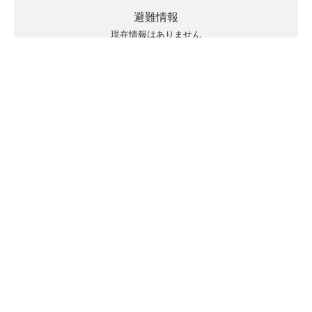
避難情報
現在情報はありません
キキクルの見方