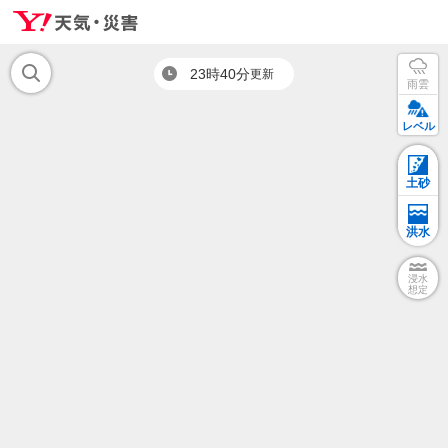
23時40分
更新
雨雲
レベル
土砂
洪水
浸水
想定