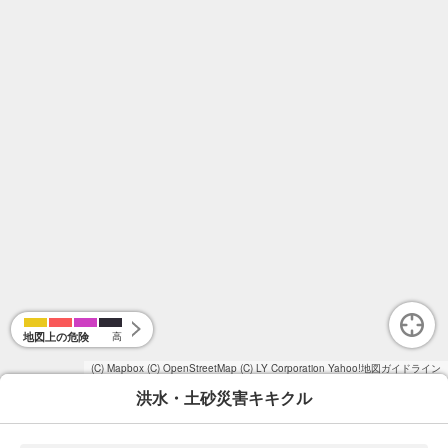
地図上の危険
高
(C) Mapbox
(C) OpenStreetMap
(C) LY Corporation
Yahoo!地図ガイドライン
洪水・土砂災害キキクル