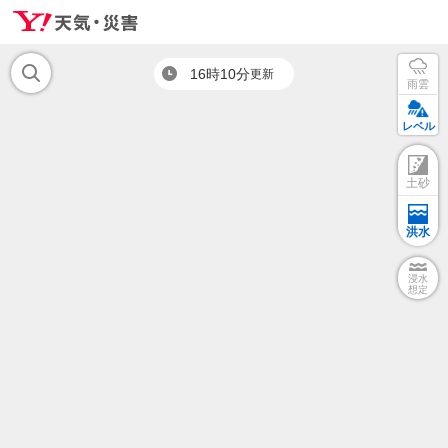
16時10分
更新
雨雲
レベル
土砂
洪水
浸水
想定