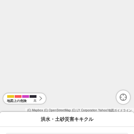
地図上の危険
高
(C) Mapbox
(C) OpenStreetMap
(C) LY Corporation
Yahoo!地図ガイドライン
洪水・土砂災害キキクル