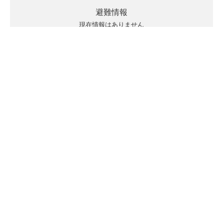
避難情報
現在情報はありません
キキクルの見方