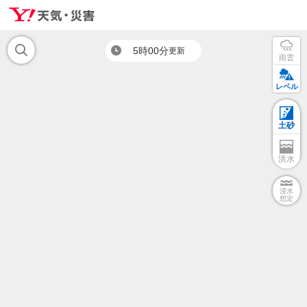
5時00分
更新
雨雲
レベル
土砂
洪水
浸水
想定