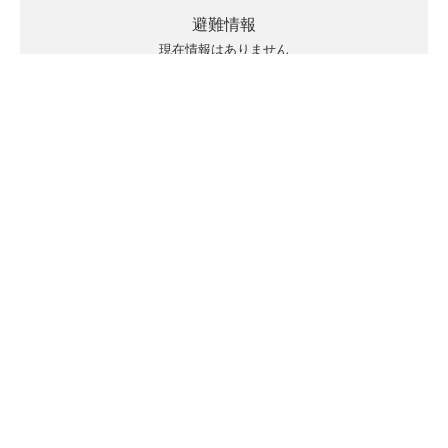
避難情報
現在情報はありません
キキクルの見方