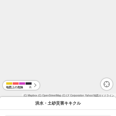
地図上の危険
高
(C) Mapbox
(C) OpenStreetMap
(C) LY Corporation
Yahoo!地図ガイドライン
洪水・土砂災害キキクル