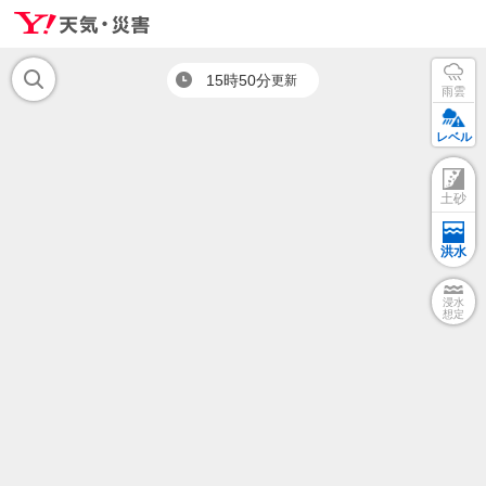
15時50分
更新
雨雲
レベル
土砂
洪水
浸水
想定