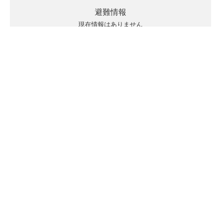
避難情報
現在情報はありません
キキクルの見方