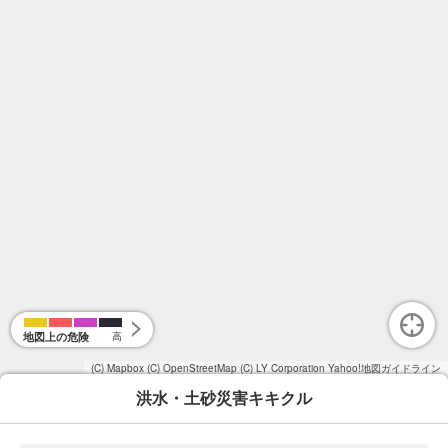
地図上の危険
高
(C) Mapbox
(C) OpenStreetMap
(C) LY Corporation
Yahoo!地図ガイドライン
洪水・土砂災害キキクル