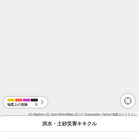
地図上の危険
高
(C) Mapbox
(C) OpenStreetMap
(C) LY Corporation
Yahoo!地図ガイドライン
洪水・土砂災害キキクル