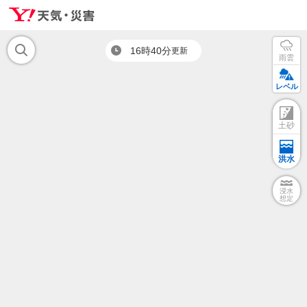
16時40分
更新
雨雲
レベル
土砂
洪水
浸水
想定