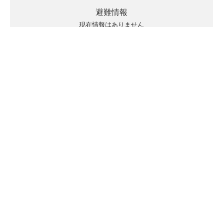
避難情報
現在情報はありません
キキクルの見方