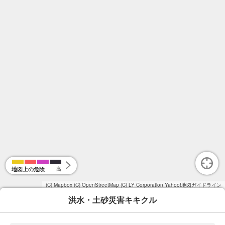
地図上の危険
高
(C) Mapbox
(C) OpenStreetMap
(C) LY Corporation
Yahoo!地図ガイドライン
洪水・土砂災害キキクル