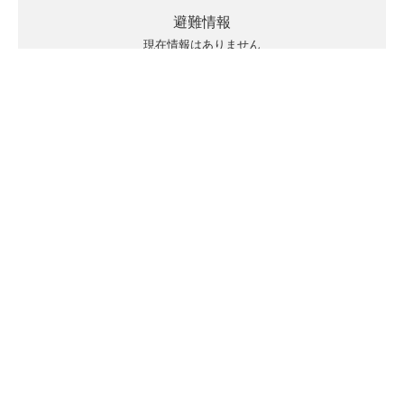
避難情報
現在情報はありません
キキクルの見方