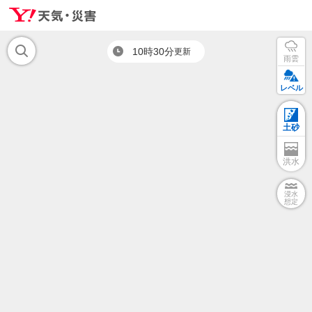
10時30分
更新
雨雲
レベル
土砂
洪水
浸水
想定