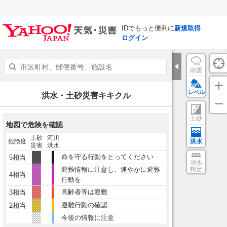
IDでもっと便利に
新規取得
ログイン
雨雲
レベル
洪水・土砂災害キキクル
土砂
地図で危険を確認
土砂
河川
危険度
洪水
災害
洪水
命を守る行動をとってください
5相当
浸水
避難情報に注意し、速やかに避難
想定
4相当
行動を
高齢者等は避難
3相当
避難行動の確認
2相当
今後の情報に注意