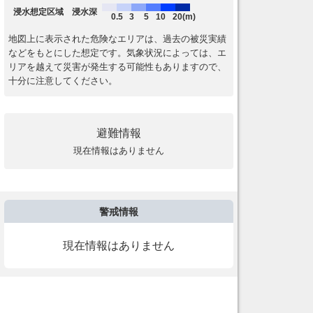
浸水想定区域 浸水深
0.5
3
5
10
20(m)
地図上に表示された危険なエリアは、過去の被災実績
などをもとにした想定です。気象状況によっては、エ
リアを越えて災害が発生する可能性もありますので、
十分に注意してください。
避難情報
現在情報はありません
警戒情報
現在情報はありません