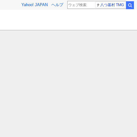
Yahoo! JAPAN
ヘルプ
八つ墓村 TMG