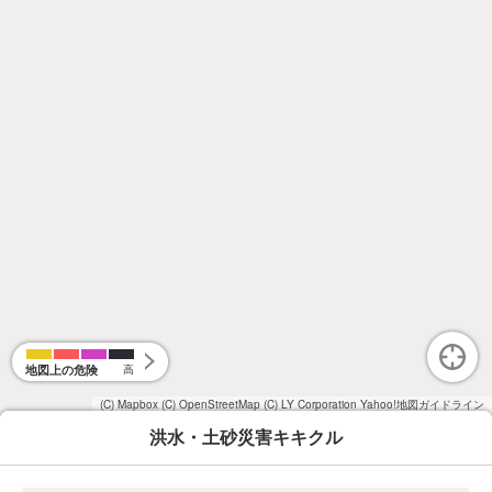
地図上の危険
高
(C) Mapbox
(C) OpenStreetMap
(C) LY Corporation
Yahoo!地図ガイドライン
洪水・土砂災害キキクル