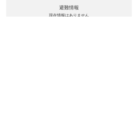
避難情報
現在情報はありません
キキクルの見方