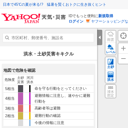
日本で45℃の夏が来る!? 猛暑を賢くおトクに生き抜くヒント
IDでもっと便利に
新規取得
ログイン
ヤフーショッピングな
雨雲
レベル
洪水・土砂災害キキクル
土砂
地図で危険を確認
土砂
河川
危険度
洪水
災害
洪水
命を守る行動をとってください
5相当
浸水
避難情報に注意し、速やかに避難
想定
4相当
行動を
高齢者等は避難
3相当
避難行動の確認
2相当
今後の情報に注意