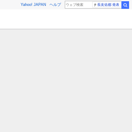
Yahoo! JAPAN
ヘルプ
長友佑都 発表