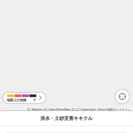
地図上の危険
高
(C) Mapbox
(C) OpenStreetMap
(C) LY Corporation
Yahoo!地図ガイドライン
洪水・土砂災害キキクル