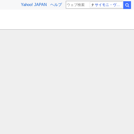
Yahoo! JAPAN
ヘルプ
サイモニ・ヴニランギ 死去