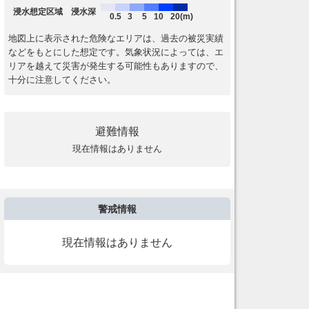
浸水想定区域 浸水深
0.5
3
5
10
20(m)
地図上に表示された危険なエリアは、過去の被災実績
などをもとにした想定です。気象状況によっては、エ
リアを越えて災害が発生する可能性もありますので、
十分に注意してください。
避難情報
現在情報はありません
警戒情報
現在情報はありません