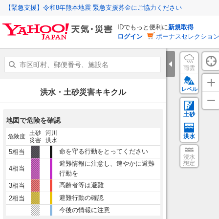
【緊急支援】令和8年熊本地震 緊急支援募金にご協力ください
IDでもっと便利に
新規取得
ログイン
ボーナスセレクション
雨雲
レベル
洪水・土砂災害キキクル
土砂
地図で危険を確認
土砂
河川
危険度
洪水
災害
洪水
命を守る行動をとってください
5相当
浸水
避難情報に注意し、速やかに避難
想定
4相当
行動を
高齢者等は避難
3相当
避難行動の確認
2相当
今後の情報に注意