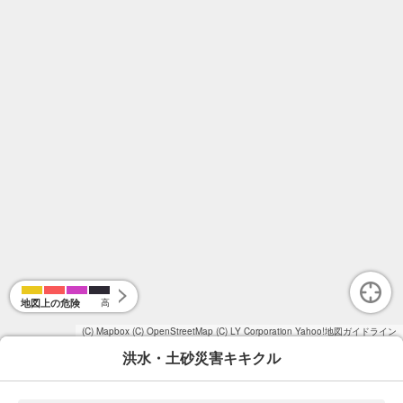
地図上の危険
高
(C) Mapbox
(C) OpenStreetMap
(C) LY Corporation
Yahoo!地図ガイドライン
洪水・土砂災害キキクル