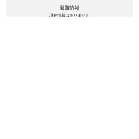
避難情報
現在情報はありません
キキクルの見方