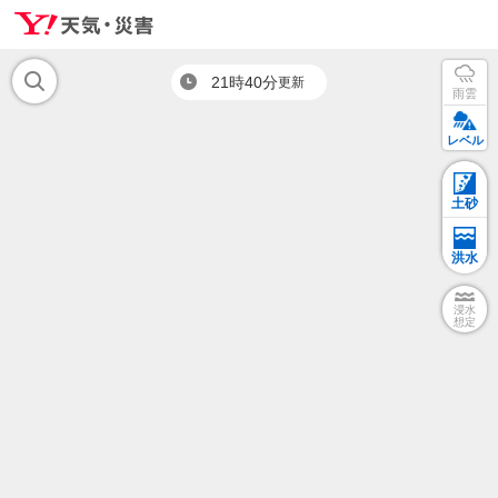
21時40分
更新
雨雲
レベル
土砂
洪水
浸水
想定