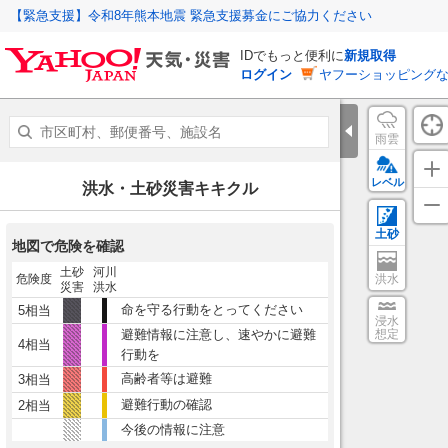
【緊急支援】令和8年熊本地震 緊急支援募金にご協力ください
IDでもっと便利に
新規取得
ログイン
ヤフーショッピングな
雨雲
レベル
洪水・土砂災害キキクル
土砂
地図で危険を確認
土砂
河川
危険度
洪水
災害
洪水
命を守る行動をとってください
5相当
浸水
避難情報に注意し、速やかに避難
想定
4相当
行動を
高齢者等は避難
3相当
避難行動の確認
2相当
今後の情報に注意