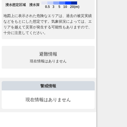
浸水想定区域 浸水深
0.5
3
5
10
20(m)
地図上に表示された危険なエリアは、過去の被災実績
などをもとにした想定です。気象状況によっては、エ
リアを越えて災害が発生する可能性もありますので、
十分に注意してください。
避難情報
現在情報はありません
警戒情報
現在情報はありません