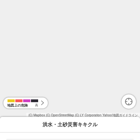
地図上の危険
高
(C) Mapbox
(C) OpenStreetMap
(C) LY Corporation
Yahoo!地図ガイドライン
洪水・土砂災害キキクル