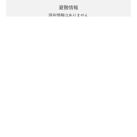
避難情報
現在情報はありません
キキクルの見方