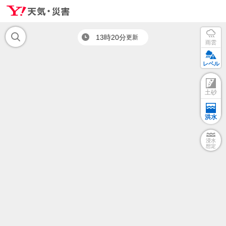
13時20分
更新
雨雲
レベル
土砂
洪水
浸水
想定