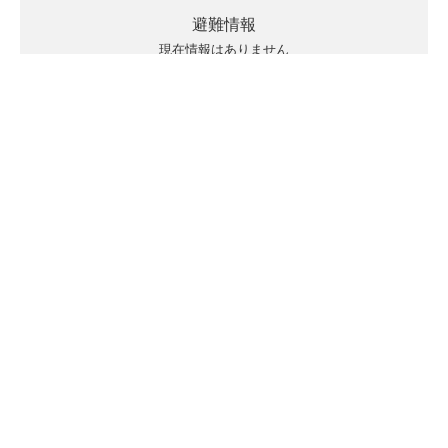
避難情報
現在情報はありません
キキクルの見方