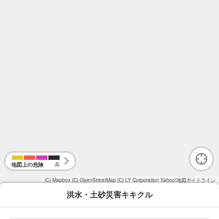
地図上の危険
高
(C) Mapbox
(C) OpenStreetMap
(C) LY Corporation
Yahoo!地図ガイドライン
洪水・土砂災害キキクル