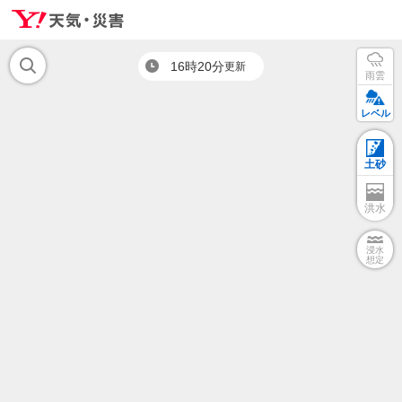
16時20分
更新
雨雲
レベル
土砂
洪水
浸水
想定