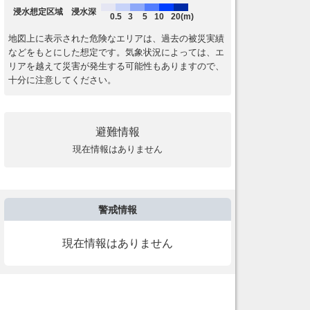
浸水想定区域 浸水深
0.5
3
5
10
20(m)
地図上に表示された危険なエリアは、過去の被災実績
などをもとにした想定です。気象状況によっては、エ
リアを越えて災害が発生する可能性もありますので、
十分に注意してください。
避難情報
現在情報はありません
警戒情報
現在情報はありません