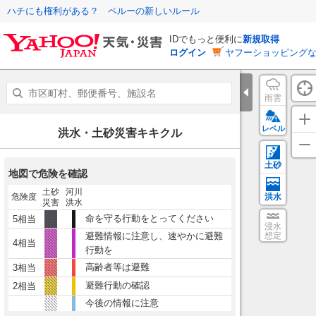
ハチにも権利がある？ ペルーの新しいルール
IDでもっと便利に
新規取得
ログイン
ヤフーショッピングな
雨雲
レベル
洪水・土砂災害キキクル
土砂
地図で危険を確認
土砂
河川
危険度
洪水
災害
洪水
命を守る行動をとってください
5相当
浸水
避難情報に注意し、速やかに避難
想定
4相当
行動を
高齢者等は避難
3相当
避難行動の確認
2相当
今後の情報に注意