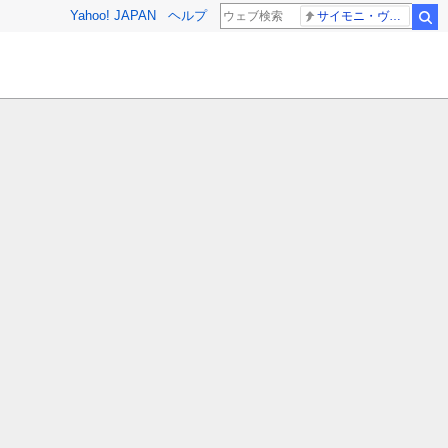
Yahoo! JAPAN
ヘルプ
サイモニ・ヴニランギ 死去