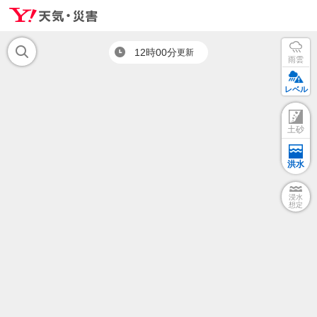
12時00分
更新
雨雲
レベル
土砂
洪水
浸水
想定