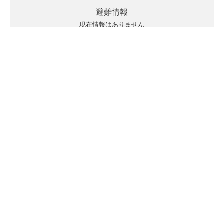
避難情報
現在情報はありません
キキクルの見方