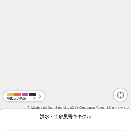
地図上の危険
高
(C) Mapbox
(C) OpenStreetMap
(C) LY Corporation
Yahoo!地図ガイドライン
洪水・土砂災害キキクル