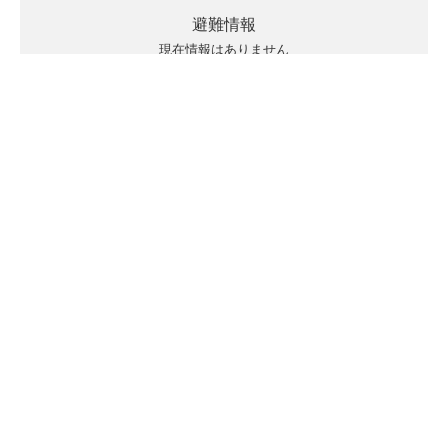
避難情報
現在情報はありません
キキクルの見方