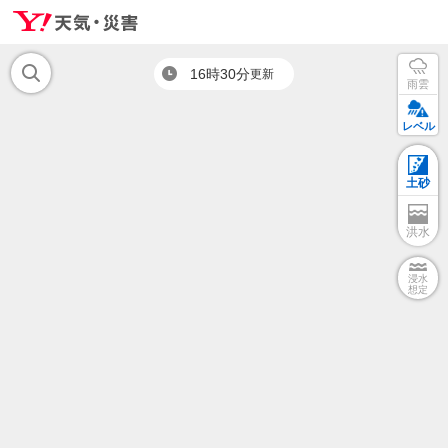
16時30分
更新
雨雲
レベル
土砂
洪水
浸水
想定