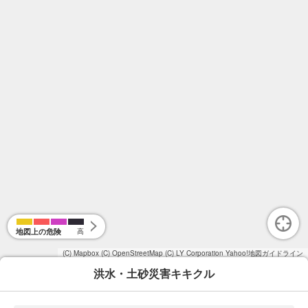
地図上の危険
高
(C) Mapbox
(C) OpenStreetMap
(C) LY Corporation
Yahoo!地図ガイドライン
洪水・土砂災害キキクル