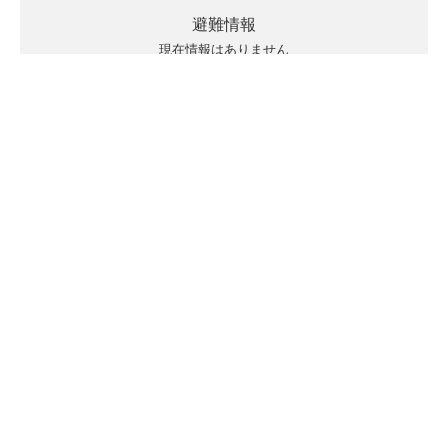
避難情報
現在情報はありません
キキクルの見方