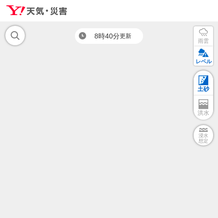
8時40分
更新
雨雲
レベル
土砂
洪水
浸水
想定