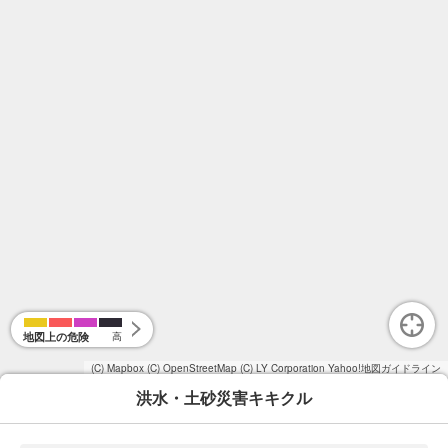
地図上の危険
高
(C) Mapbox
(C) OpenStreetMap
(C) LY Corporation
Yahoo!地図ガイドライン
洪水・土砂災害キキクル