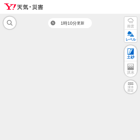
1時10分
更新
雨雲
レベル
土砂
洪水
浸水
想定