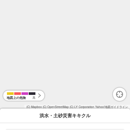
地図上の危険
高
(C) Mapbox
(C) OpenStreetMap
(C) LY Corporation
Yahoo!地図ガイドライン
洪水・土砂災害キキクル