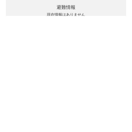
避難情報
現在情報はありません
キキクルの見方