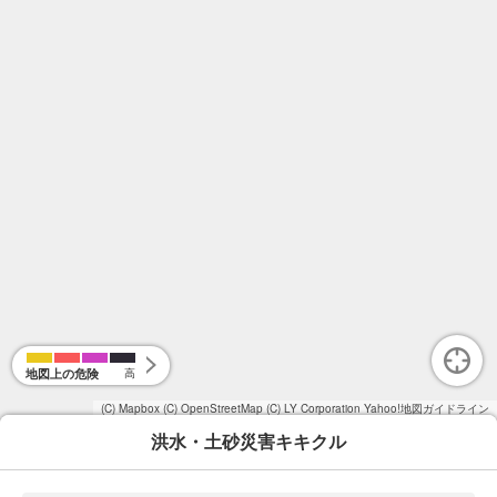
地図上の危険
高
(C) Mapbox
(C) OpenStreetMap
(C) LY Corporation
Yahoo!地図ガイドライン
洪水・土砂災害キキクル