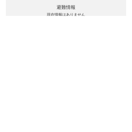
避難情報
現在情報はありません
キキクルの見方