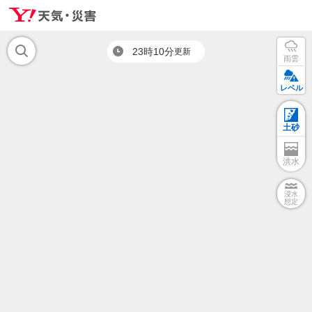
23時10分
更新
雨雲
レベル
土砂
洪水
浸水
想定