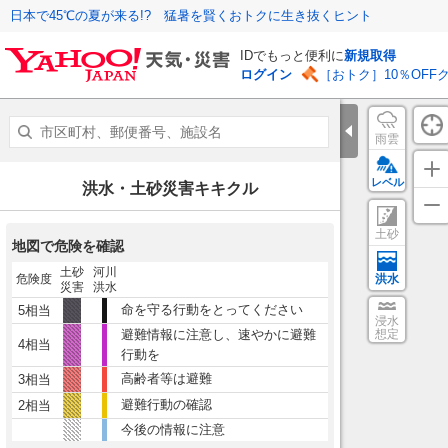
日本で45℃の夏が来る!? 猛暑を賢くおトクに生き抜くヒント
IDでもっと便利に
新規取得
ログイン
［おトク］10％OFF
雨雲
レベル
洪水・土砂災害キキクル
土砂
地図で危険を確認
土砂
河川
危険度
洪水
災害
洪水
命を守る行動をとってください
5相当
浸水
避難情報に注意し、速やかに避難
想定
4相当
行動を
高齢者等は避難
3相当
避難行動の確認
2相当
今後の情報に注意