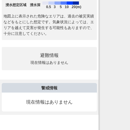
浸水想定区域 浸水深
0.5
3
5
10
20(m)
地図上に表示された危険なエリアは、過去の被災実績
などをもとにした想定です。気象状況によっては、エ
リアを越えて災害が発生する可能性もありますので、
十分に注意してください。
避難情報
現在情報はありません
警戒情報
現在情報はありません