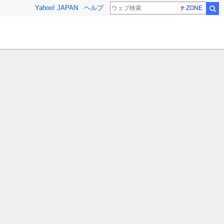
Yahoo! JAPAN
ヘルプ
ZONE