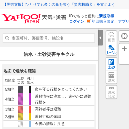
【災害支援】ひとりでも多くの命を救う「災害救助犬」を支えよう
IDでもっと便利に
新規取得
ログイン
初回購入限定、アプ
雨雲
レベル
洪水・土砂災害キキクル
土砂
地図で危険を確認
土砂
河川
危険度
洪水
災害
洪水
命を守る行動をとってください
5相当
浸水
避難情報に注意し、速やかに避難
想定
4相当
行動を
高齢者等は避難
3相当
避難行動の確認
2相当
今後の情報に注意