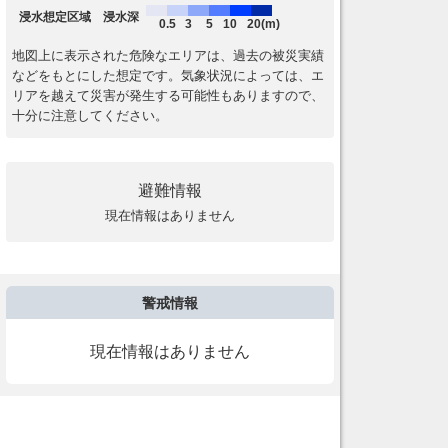
浸水想定区域 浸水深
0.5
3
5
10
20(m)
地図上に表示された危険なエリアは、過去の被災実績
などをもとにした想定です。気象状況によっては、エ
リアを越えて災害が発生する可能性もありますので、
十分に注意してください。
避難情報
現在情報はありません
警戒情報
現在情報はありません