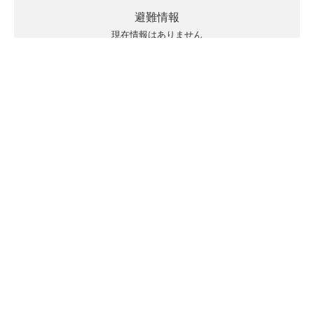
避難情報
現在情報はありません
キキクルの見方