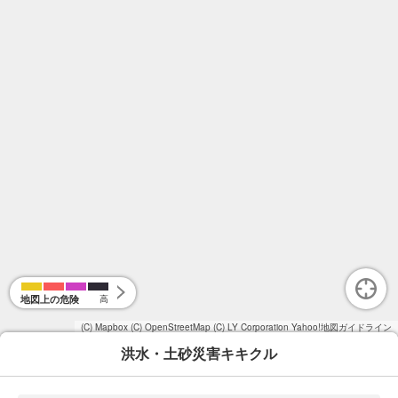
地図上の危険
高
(C) Mapbox
(C) OpenStreetMap
(C) LY Corporation
Yahoo!地図ガイドライン
洪水・土砂災害キキクル