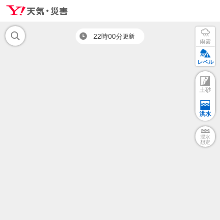
22時00分
更新
雨雲
レベル
土砂
洪水
浸水
想定