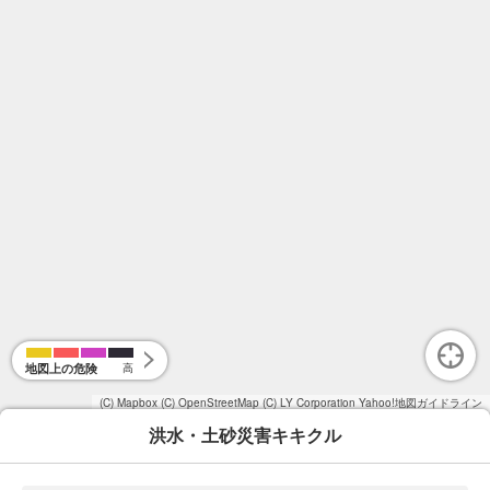
地図上の危険
高
(C) Mapbox
(C) OpenStreetMap
(C) LY Corporation
Yahoo!地図ガイドライン
洪水・土砂災害キキクル