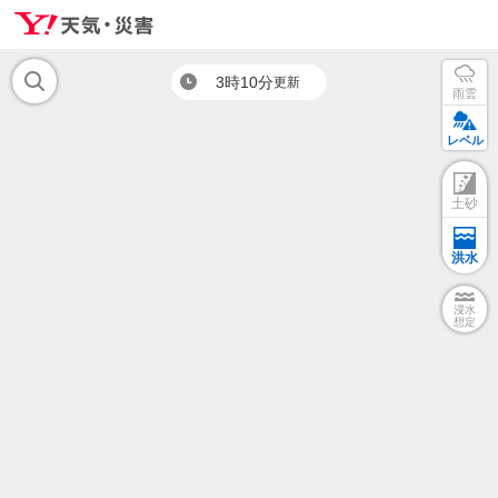
3時10分
更新
雨雲
レベル
土砂
洪水
浸水
想定