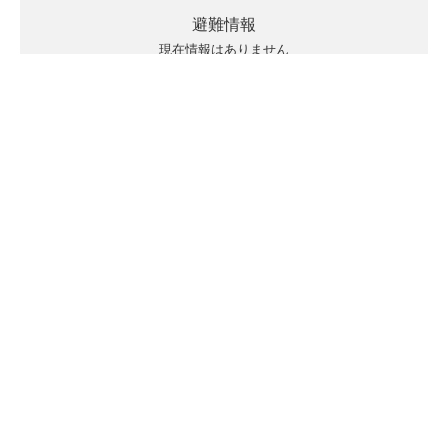
避難情報
現在情報はありません
キキクルの見方