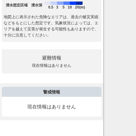
浸水想定区域 浸水深
0.5
3
5
10
20(m)
地図上に表示された危険なエリアは、過去の被災実績
などをもとにした想定です。気象状況によっては、エ
リアを越えて災害が発生する可能性もありますので、
十分に注意してください。
避難情報
現在情報はありません
警戒情報
現在情報はありません