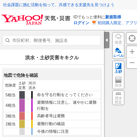
社会課題に挑む活動を知って、共感できる支援先を見つけよう
IDでもっと便利に
新規取得
ログイン
初回購入限定、アプ
雨雲
レベル
洪水・土砂災害キキクル
土砂
地図で危険を確認
土砂
河川
危険度
洪水
災害
洪水
命を守る行動をとってください
5相当
浸水
避難情報に注意し、速やかに避難
想定
4相当
行動を
高齢者等は避難
3相当
避難行動の確認
2相当
今後の情報に注意