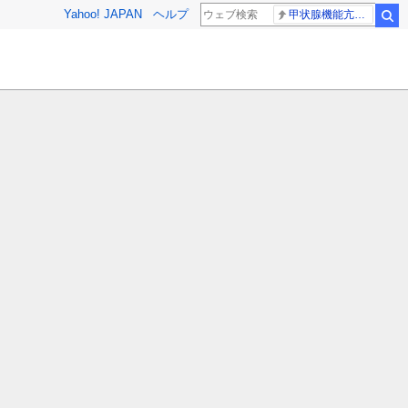
Yahoo! JAPAN
ヘルプ
甲状腺機能亢進症