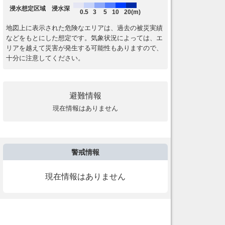
浸水想定区域 浸水深
0.5
3
5
10
20(m)
地図上に表示された危険なエリアは、過去の被災実績
などをもとにした想定です。気象状況によっては、エ
リアを越えて災害が発生する可能性もありますので、
十分に注意してください。
避難情報
現在情報はありません
警戒情報
現在情報はありません