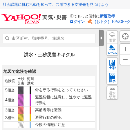
社会課題に挑む活動を知って、共感できる支援先を見つけよう
IDでもっと便利に
新規取得
ログイン
［おトク］10％OFF
雨雲
レベル
洪水・土砂災害キキクル
土砂
地図で危険を確認
土砂
河川
危険度
洪水
災害
洪水
命を守る行動をとってください
5相当
浸水
避難情報に注意し、速やかに避難
想定
4相当
行動を
高齢者等は避難
3相当
避難行動の確認
2相当
今後の情報に注意