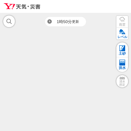
1時50分
更新
雨雲
レベル
土砂
洪水
浸水
想定