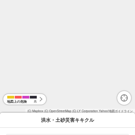
地図上の危険
高
(C) Mapbox
(C) OpenStreetMap
(C) LY Corporation
Yahoo!地図ガイドライン
洪水・土砂災害キキクル