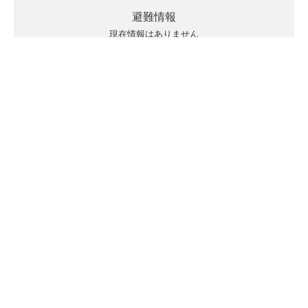
避難情報
現在情報はありません
キキクルの見方