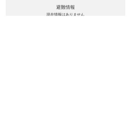
避難情報
現在情報はありません
キキクルの見方