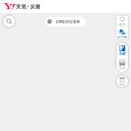
10時20分
更新
雨雲
レベル
土砂
洪水
浸水
想定