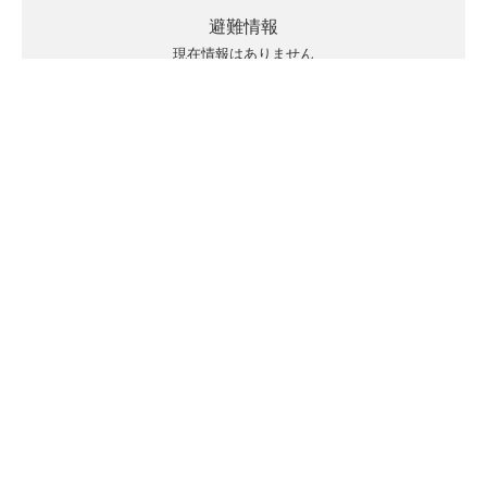
避難情報
現在情報はありません
キキクルの見方