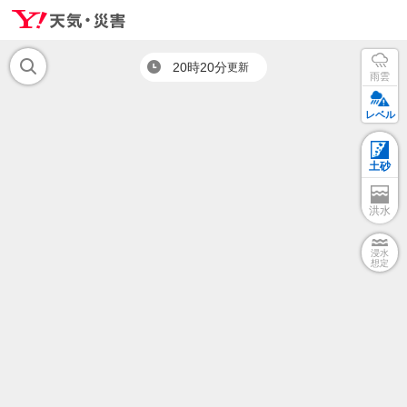
20時20分
更新
雨雲
レベル
土砂
洪水
浸水
想定