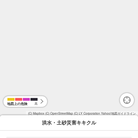
地図上の危険
高
(C) Mapbox
(C) OpenStreetMap
(C) LY Corporation
Yahoo!地図ガイドライン
洪水・土砂災害キキクル