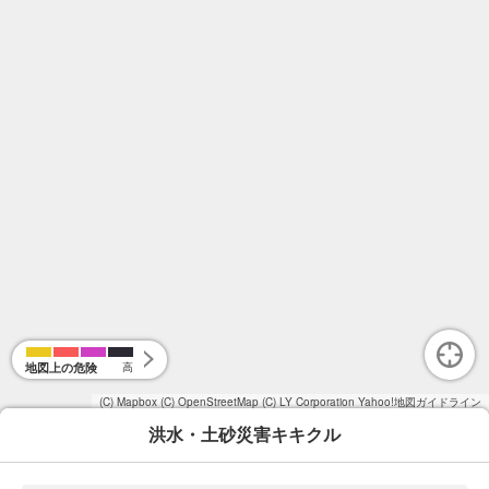
地図上の危険
高
(C) Mapbox
(C) OpenStreetMap
(C) LY Corporation
Yahoo!地図ガイドライン
洪水・土砂災害キキクル