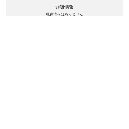
避難情報
現在情報はありません
キキクルの見方