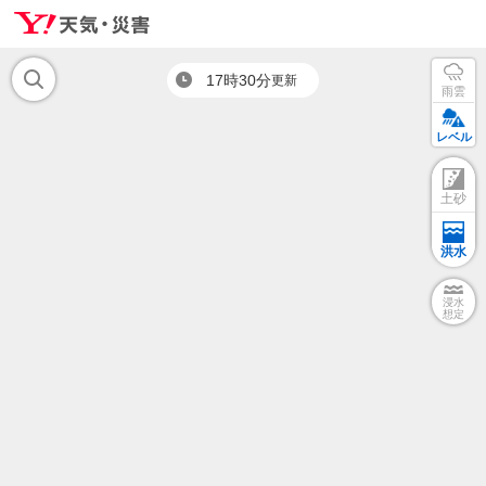
17時30分
更新
雨雲
レベル
土砂
洪水
浸水
想定