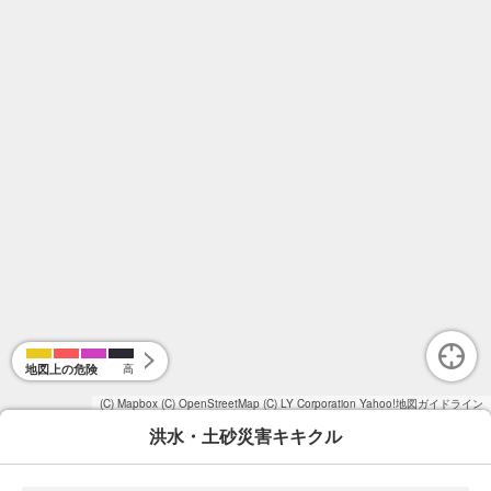
地図上の危険
高
(C) Mapbox
(C) OpenStreetMap
(C) LY Corporation
Yahoo!地図ガイドライン
洪水・土砂災害キキクル