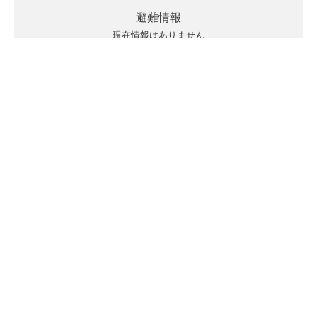
避難情報
現在情報はありません
キキクルの見方