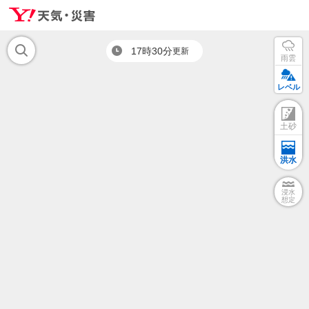
17時30分
更新
雨雲
レベル
土砂
洪水
浸水
想定