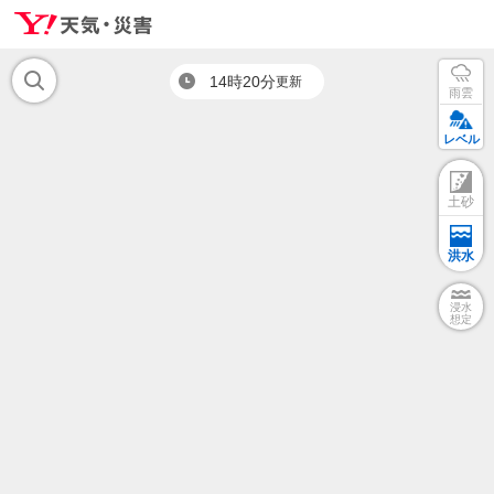
14時20分
更新
雨雲
レベル
土砂
洪水
浸水
想定