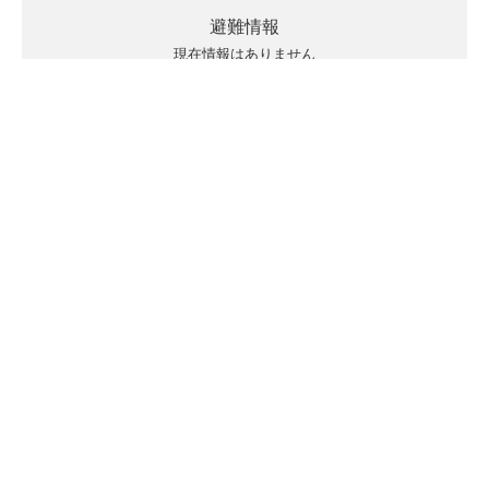
避難情報
現在情報はありません
キキクルの見方