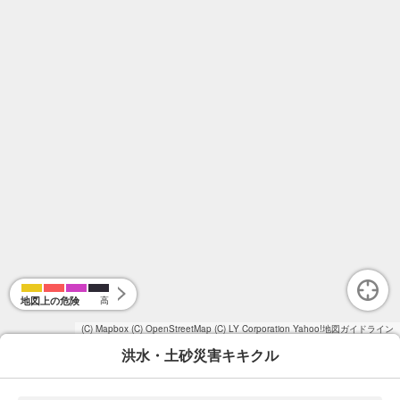
地図上の危険
高
(C) Mapbox
(C) OpenStreetMap
(C) LY Corporation
Yahoo!地図ガイドライン
洪水・土砂災害キキクル