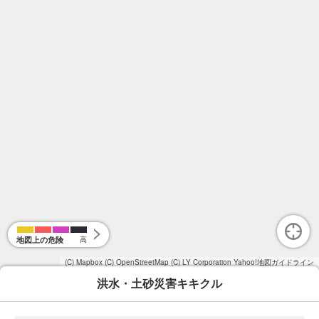
地図上の危険
高
(C) Mapbox
(C) OpenStreetMap
(C) LY Corporation
Yahoo!地図ガイドライン
洪水・土砂災害キキクル