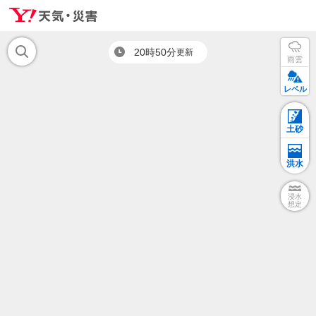
20時50分
更新
雨雲
レベル
土砂
洪水
浸水
想定