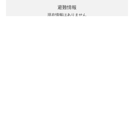
避難情報
現在情報はありません
キキクルの見方