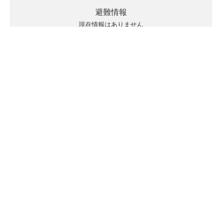
避難情報
現在情報はありません
キキクルの見方