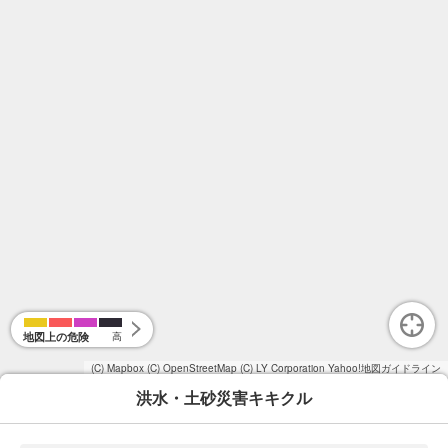
地図上の危険
高
(C) Mapbox
(C) OpenStreetMap
(C) LY Corporation
Yahoo!地図ガイドライン
洪水・土砂災害キキクル