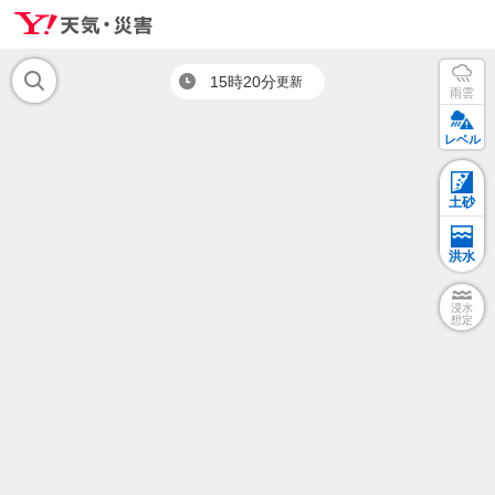
15時20分
更新
雨雲
レベル
土砂
洪水
浸水
想定