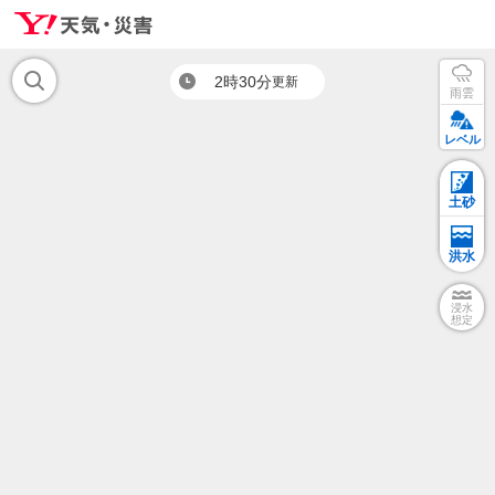
2時30分
更新
雨雲
レベル
土砂
洪水
浸水
想定