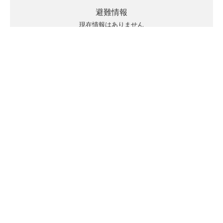
避難情報
現在情報はありません
キキクルの見方