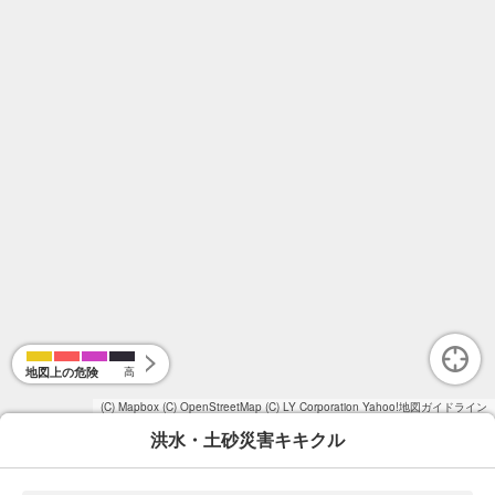
地図上の危険
高
(C) Mapbox
(C) OpenStreetMap
(C) LY Corporation
Yahoo!地図ガイドライン
洪水・土砂災害キキクル