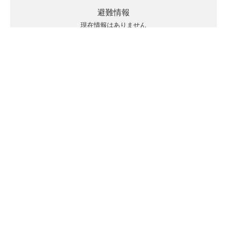
避難情報
現在情報はありません
キキクルの見方