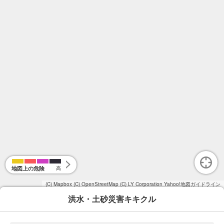
地図上の危険
高
(C) Mapbox
(C) OpenStreetMap
(C) LY Corporation
Yahoo!地図ガイドライン
洪水・土砂災害キキクル