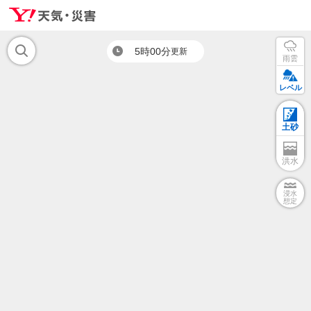
5時00分
更新
雨雲
レベル
土砂
洪水
浸水
想定