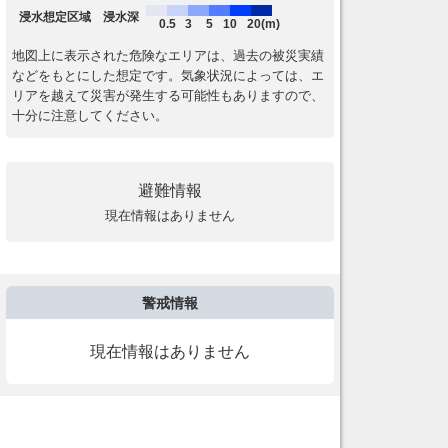
浸水想定区域 浸水深
0.5
3
5
10
20(m)
地図上に表示された危険なエリアは、過去の被災実績
などをもとにした想定です。気象状況によっては、エ
リアを越えて災害が発生する可能性もありますので、
十分に注意してください。
避難情報
現在情報はありません
警戒情報
現在情報はありません