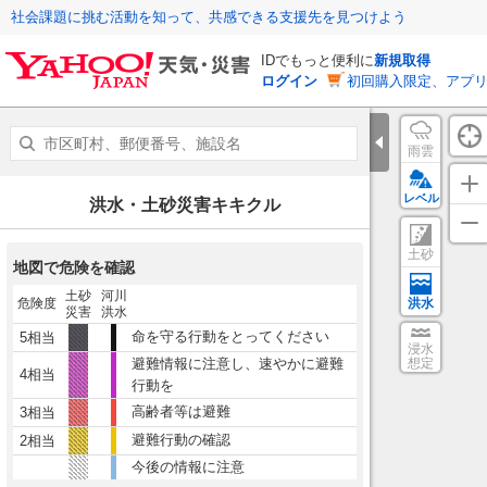
社会課題に挑む活動を知って、共感できる支援先を見つけよう
IDでもっと便利に
新規取得
ログイン
初回購入限定、アプ
雨雲
レベル
洪水・土砂災害キキクル
土砂
地図で危険を確認
土砂
河川
危険度
洪水
災害
洪水
命を守る行動をとってください
5相当
浸水
避難情報に注意し、速やかに避難
想定
4相当
行動を
高齢者等は避難
3相当
避難行動の確認
2相当
今後の情報に注意