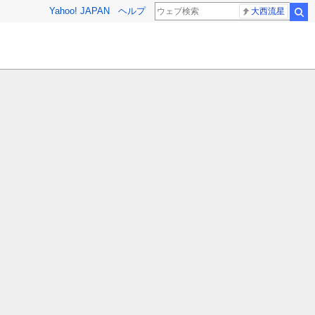
Yahoo! JAPAN
ヘルプ
大西流星