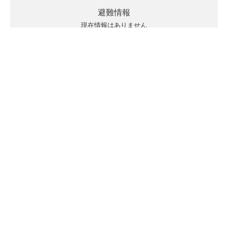
避難情報
現在情報はありません
キキクルの見方