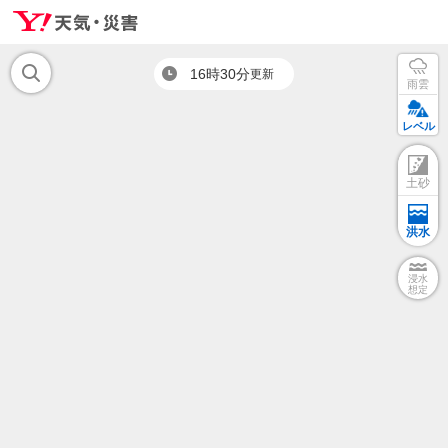
16時30分
更新
雨雲
レベル
土砂
洪水
浸水
想定