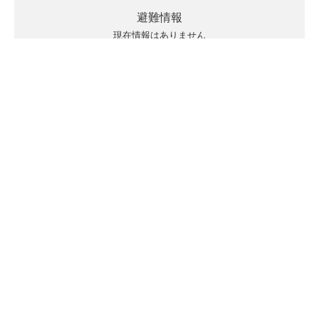
避難情報
現在情報はありません
キキクルの見方