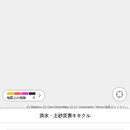
地図上の危険
高
(C) Mapbox
(C) OpenStreetMap
(C) LY Corporation
Yahoo!地図ガイドライン
洪水・土砂災害キキクル