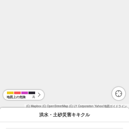
地図上の危険
高
(C) Mapbox
(C) OpenStreetMap
(C) LY Corporation
Yahoo!地図ガイドライン
洪水・土砂災害キキクル