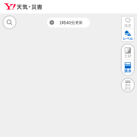
1時40分
更新
雨雲
レベル
土砂
洪水
浸水
想定