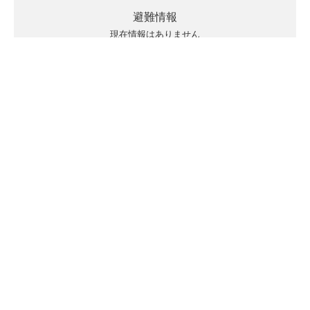
避難情報
現在情報はありません
キキクルの見方