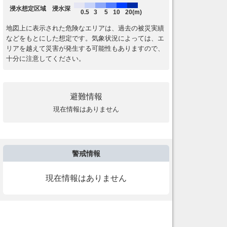
浸水想定区域 浸水深
0.5
3
5
10
20(m)
地図上に表示された危険なエリアは、過去の被災実績
などをもとにした想定です。気象状況によっては、エ
リアを越えて災害が発生する可能性もありますので、
十分に注意してください。
避難情報
現在情報はありません
警戒情報
現在情報はありません