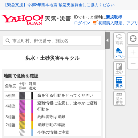
【緊急支援】令和8年熊本地震 緊急支援募金にご協力ください
IDでもっと便利に
新規取得
ログイン
初回購入限定、アプ
雨雲
レベル
洪水・土砂災害キキクル
土砂
地図で危険を確認
土砂
河川
危険度
洪水
災害
洪水
命を守る行動をとってください
5相当
浸水
避難情報に注意し、速やかに避難
想定
4相当
行動を
高齢者等は避難
3相当
避難行動の確認
2相当
今後の情報に注意