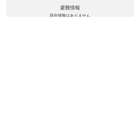
避難情報
現在情報はありません
キキクルの見方