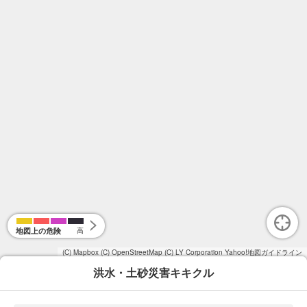
地図上の危険
高
(C) Mapbox
(C) OpenStreetMap
(C) LY Corporation
Yahoo!地図ガイドライン
洪水・土砂災害キキクル