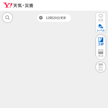
12時20分
更新
雨雲
レベル
土砂
洪水
浸水
想定