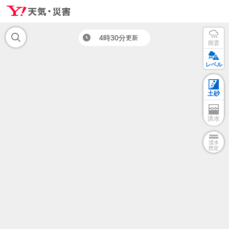
4時30分
更新
雨雲
レベル
土砂
洪水
浸水
想定