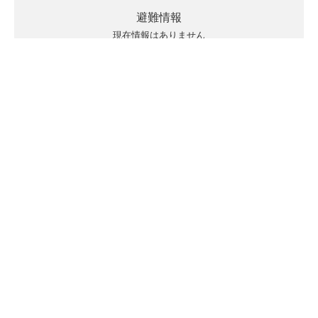
避難情報
現在情報はありません
キキクルの見方