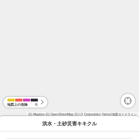
地図上の危険
高
(C) Mapbox
(C) OpenStreetMap
(C) LY Corporation
Yahoo!地図ガイドライン
洪水・土砂災害キキクル