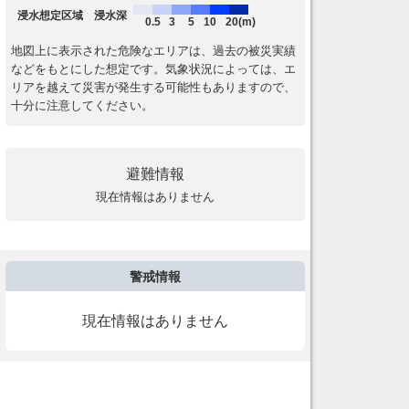
浸水想定区域 浸水深
0.5
3
5
10
20(m)
地図上に表示された危険なエリアは、過去の被災実績
などをもとにした想定です。気象状況によっては、エ
リアを越えて災害が発生する可能性もありますので、
十分に注意してください。
避難情報
現在情報はありません
警戒情報
現在情報はありません