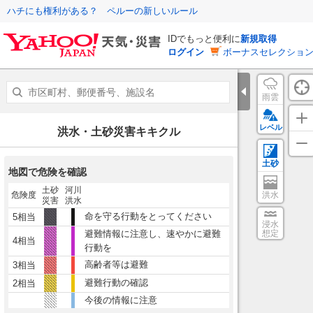
ハチにも権利がある？ ペルーの新しいルール
IDでもっと便利に
新規取得
ログイン
ボーナスセレクション
雨雲
レベル
洪水・土砂災害キキクル
土砂
地図で危険を確認
土砂
河川
危険度
洪水
災害
洪水
命を守る行動をとってください
5相当
浸水
避難情報に注意し、速やかに避難
想定
4相当
行動を
高齢者等は避難
3相当
避難行動の確認
2相当
今後の情報に注意