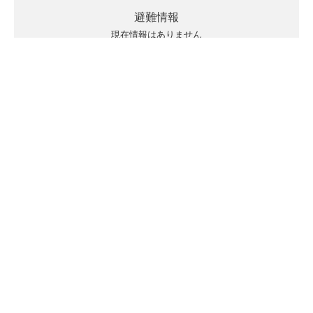
避難情報
現在情報はありません
キキクルの見方