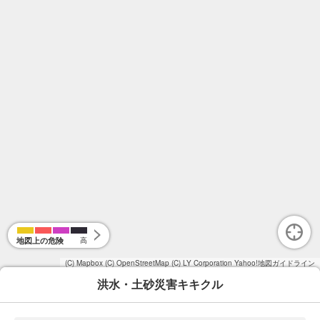
地図上の危険
高
(C) Mapbox
(C) OpenStreetMap
(C) LY Corporation
Yahoo!地図ガイドライン
洪水・土砂災害キキクル