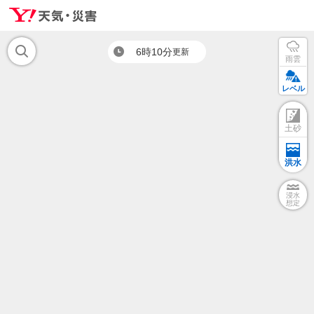
6時10分
更新
雨雲
レベル
土砂
洪水
浸水
想定