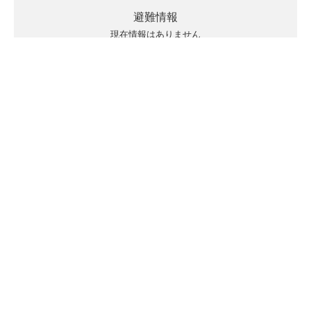
避難情報
現在情報はありません
キキクルの見方