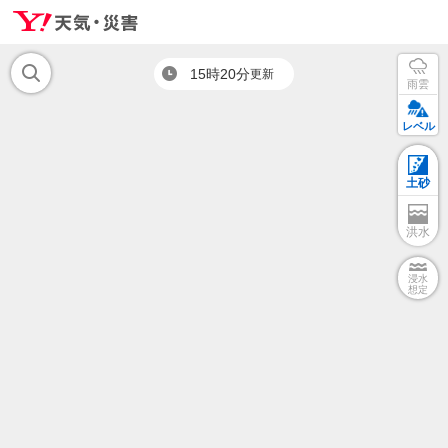
15時20分
更新
雨雲
レベル
土砂
洪水
浸水
想定