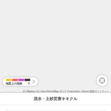
地図上の危険
高
(C) Mapbox
(C) OpenStreetMap
(C) LY Corporation
Yahoo!地図ガイドライン
洪水・土砂災害キキクル